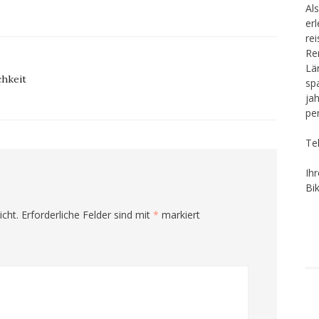
Als
er
re
Re
Lä
chkeit
sp
ja
pe
Te
Ih
Bi
icht.
Erforderliche Felder sind mit
*
markiert