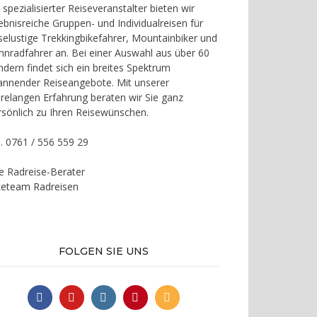
 spezialisierter Reiseveranstalter bieten wir
lebnisreiche Gruppen- und Individualreisen für
iselustige Trekkingbikefahrer, Mountainbiker und
nnradfahrer an. Bei einer Auswahl aus über 60
ndern findet sich ein breites Spektrum
annender Reiseangebote. Mit unserer
hrelangen Erfahrung beraten wir Sie ganz
rsönlich zu Ihren Reisewünschen.
l. 0761 / 556 559 29
re Radreise-Berater
keteam Radreisen
FOLGEN SIE UNS