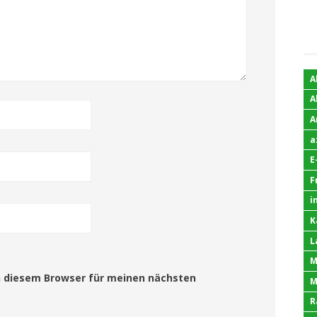
A
A
A
a
E
F
i
K
L
M
n diesem Browser für meinen nächsten
M
R