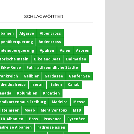
SCHLAGWÖRTER
lbanien
Algarve
Alpencross
lpenüberquerung
Andencross
ndenüberquerung
Apulien
Asien
Azoren
zorische Inseln
Bike and Boat
Dalmatien
-Bike-Reise
Fahrradfreundliche Städte
rankreich
Galibier
Gardasee
Genfer See
ndividualreise
Iseran
Italien
Kanab
anada
Kolumbien
Kroatien
andkartenhaus Freiburg
Madeira
Messe
ittelmeer
Moab
Mont Ventoux
MTB
TB-Albanien
Pass
Provence
Pyrenäen
adreise Albanien
radreise asien