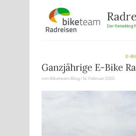
Zum
Radre
Inhalt
springen
Der Reiseblog 
E-BI
Ganzjährige E-Bike Ra
von
Biketeam Blog
14. Februar 2020