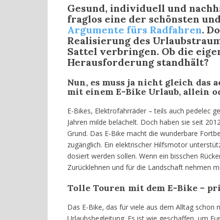
Gesund, individuell und nachha
fraglos eine der schönsten un
Argumente fürs Radfahren
. D
Realisierung des Urlaubstraum
Sattel verbringen. Ob die eige
Herausforderung standhält?
Nun, es muss ja nicht gleich das
mit einem E-Bike Urlaub, allein 
E-Bikes, Elektrofahrräder – teils auch pedelec
Jahren milde belächelt. Doch haben sie seit 20
Grund. Das E-Bike macht die wunderbare Fortb
zugänglich. Ein elektrischer Hilfsmotor unterstü
dosiert werden sollen. Wenn ein bisschen Rück
Zurücklehnen und für die Landschaft nehmen mö
Tolle Touren mit dem E-Bike
– pr
Das E-Bike, das für viele aus dem Alltag schon 
Urlaubsbegleitung. Es ist wie geschaffen, um E