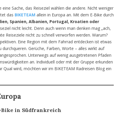
e eine Sache, das Reiseziel wählen die andere. Nicht weniger
tet das
BIKETEA
M
allein in Europa an. Mit dem E-Bike durch
lien, Spanien, Albanien, Portugal, Kroatien oder
Reiseziel nicht leicht. Denn auch wenn man denken mag „ach,
nte Reiseziele nicht zu schnell verworfen werden. Warum?
pektiven. Eine Region mit dem Fahrrad entdecken ist etwas
 durchqueren. Gerüche, Farben, Worte – alles wirkt auf
en angesprochen. Unterwegs auf wenig ausgetretenen Pfaden
swürdigkeiten an. Individuell oder mit der Gruppe erkunden
zur Qual wird, möchten wir im BIKETEAM Radreisen Blog ein
Europa
-Bike in Südfrankreich