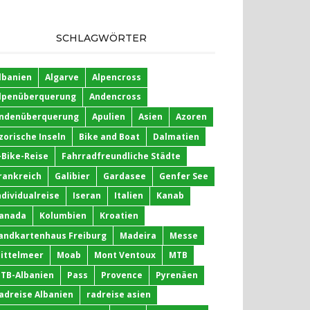
SCHLAGWÖRTER
lbanien
Algarve
Alpencross
lpenüberquerung
Andencross
ndenüberquerung
Apulien
Asien
Azoren
zorische Inseln
Bike and Boat
Dalmatien
-Bike-Reise
Fahrradfreundliche Städte
rankreich
Galibier
Gardasee
Genfer See
ndividualreise
Iseran
Italien
Kanab
anada
Kolumbien
Kroatien
andkartenhaus Freiburg
Madeira
Messe
ittelmeer
Moab
Mont Ventoux
MTB
TB-Albanien
Pass
Provence
Pyrenäen
adreise Albanien
radreise asien