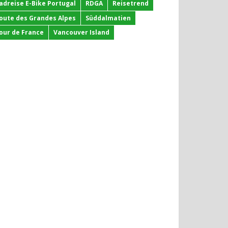
adreise E-Bike Portugal
RDGA
Reisetrend
oute des Grandes Alpes
Süddalmatien
our de France
Vancouver Island