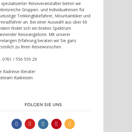
 spezialisierter Reiseveranstalter bieten wir
lebnisreiche Gruppen- und Individualreisen für
iselustige Trekkingbikefahrer, Mountainbiker und
nnradfahrer an. Bei einer Auswahl aus über 60
ndern findet sich ein breites Spektrum
annender Reiseangebote. Mit unserer
hrelangen Erfahrung beraten wir Sie ganz
rsönlich zu Ihren Reisewünschen.
l. 0761 / 556 559 29
re Radreise-Berater
keteam Radreisen
FOLGEN SIE UNS