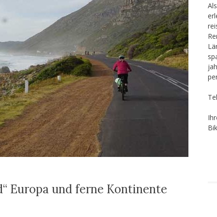
Als
er
re
Re
Lä
sp
ja
pe
Te
Ih
Bi
“ Europa und ferne Kontinente