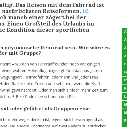
ltig. Das Reisen mit dem Fahrrad ist
d natürlichsten Reiseformen.
10
och manch einer zögert bei der
s. Einen Großteil des Urlaubs im
ne Kondition dieser sportlichen
A
A
 aerodynamische Rennrad sein.
Wie wäre es
A
oder mit Gruppe?
a
 genannt – wurden von Fahrradfreunden noch vor einigen
E
12 einen wahren Höhenflug hingelegt. Und das aus gutem
F
ewegungsart Fahrradfahren Jedermann und jeder Frau
i
tzt den Radler beim Treten und setzt ein, wenn die Kräfte
K
enwind gewünscht ist. Oder man sich einfach mehr Zeit zum
chte: E-Bike Radreisen schonen den Puls.
L
M
ivat oder geführt
als Gruppenreise
M
nicht mehr wegzudenken ist, eignet sich hervorragend als
R
uropa und andere Kontinente auf zwei Rädern zu entdecken.