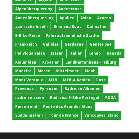
Alpenüberquerung
Andencross
Andenüberquerung
Apulien
Asien
Azoren
azorische Inseln
Bike and Boat
Dalmatien
E-Bike-Reise
Fahrradfreundliche Städte
Frankreich
Galibier
Gardasee
Genfer See
individualreise
Iseran
Italien
Kanab
Kanada
Kolumbien
Kroatien
Landkartenhaus Freiburg
Madeira
Messe
Mittelmeer
Moab
Mont Ventoux
MTB
MTB-Albanien
Pass
Provence
Pyrenäen
Radreise Albanien
radreise asien
Radreise E-Bike Portugal
RDGA
Reisetrend
Route des Grandes Alpes
Süddalmatien
Tour de France
Vancouver Island