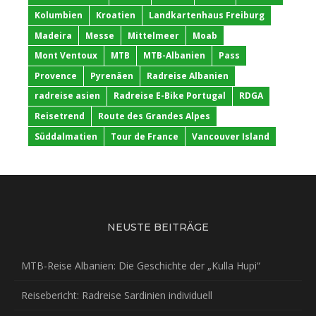
Kolumbien
Kroatien
Landkartenhaus Freiburg
Madeira
Messe
Mittelmeer
Moab
Mont Ventoux
MTB
MTB-Albanien
Pass
Provence
Pyrenäen
Radreise Albanien
radreise asien
Radreise E-Bike Portugal
RDGA
Reisetrend
Route des Grandes Alpes
Süddalmatien
Tour de France
Vancouver Island
NEUSTE BEITRÄGE
MTB-Reise Albanien: Die Geschichte der „Kulla Hupi“
Reisebericht: Radreise Sardinien individuell