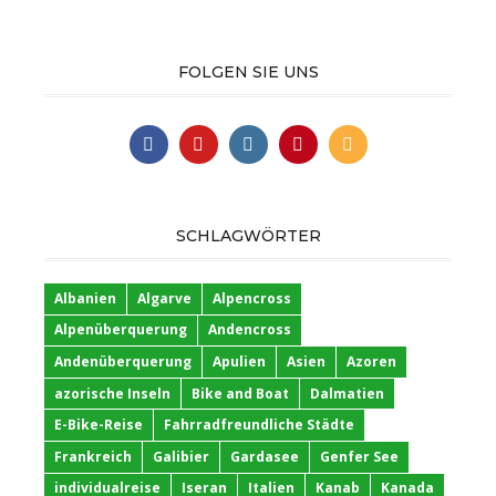
FOLGEN SIE UNS
SCHLAGWÖRTER
Albanien
Algarve
Alpencross
Alpenüberquerung
Andencross
Andenüberquerung
Apulien
Asien
Azoren
azorische Inseln
Bike and Boat
Dalmatien
E-Bike-Reise
Fahrradfreundliche Städte
Frankreich
Galibier
Gardasee
Genfer See
individualreise
Iseran
Italien
Kanab
Kanada