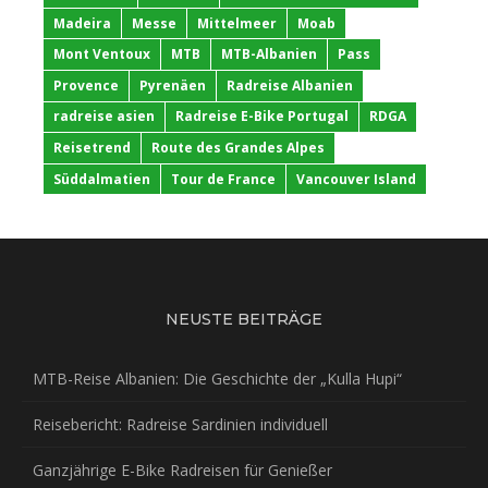
Madeira
Messe
Mittelmeer
Moab
Mont Ventoux
MTB
MTB-Albanien
Pass
Provence
Pyrenäen
Radreise Albanien
radreise asien
Radreise E-Bike Portugal
RDGA
Reisetrend
Route des Grandes Alpes
Süddalmatien
Tour de France
Vancouver Island
NEUSTE BEITRÄGE
MTB-Reise Albanien: Die Geschichte der „Kulla Hupi“
Reisebericht: Radreise Sardinien individuell
Ganzjährige E-Bike Radreisen für Genießer