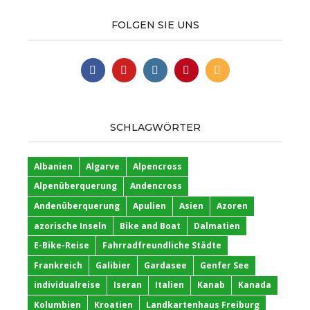
FOLGEN SIE UNS
SCHLAGWÖRTER
Albanien
Algarve
Alpencross
Alpenüberquerung
Andencross
Andenüberquerung
Apulien
Asien
Azoren
azorische Inseln
Bike and Boat
Dalmatien
E-Bike-Reise
Fahrradfreundliche Städte
Frankreich
Galibier
Gardasee
Genfer See
individualreise
Iseran
Italien
Kanab
Kanada
Kolumbien
Kroatien
Landkartenhaus Freiburg