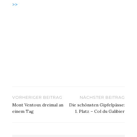
>>
Beitragsnavigation
VORHERIGER BEITRAG
NÄCHSTER BEITRAG
Mont Ventoux dreimal an
Die schönsten Gipfelpässe:
einem Tag
1. Platz – Col du Galibier