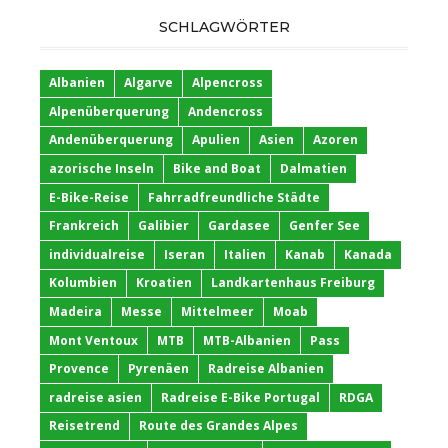
SCHLAGWÖRTER
Albanien
Algarve
Alpencross
Alpenüberquerung
Andencross
Andenüberquerung
Apulien
Asien
Azoren
azorische Inseln
Bike and Boat
Dalmatien
E-Bike-Reise
Fahrradfreundliche Städte
Frankreich
Galibier
Gardasee
Genfer See
individualreise
Iseran
Italien
Kanab
Kanada
Kolumbien
Kroatien
Landkartenhaus Freiburg
Madeira
Messe
Mittelmeer
Moab
Mont Ventoux
MTB
MTB-Albanien
Pass
Provence
Pyrenäen
Radreise Albanien
radreise asien
Radreise E-Bike Portugal
RDGA
Reisetrend
Route des Grandes Alpes