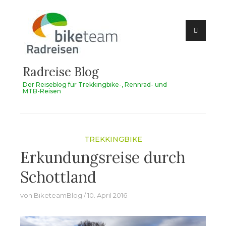
Zum
Inhalt
springen
Radreise Blog
Der Reiseblog für Trekkingbike-, Rennrad- und
MTB-Reisen
TREKKINGBIKE
Erkundungsreise durch
Schottland
von
BiketeamBlog
10. April 2016