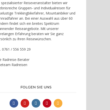
 spezialisierter Reiseveranstalter bieten wir
lebnisreiche Gruppen- und Individualreisen für
iselustige Trekkingbikefahrer, Mountainbiker und
nnradfahrer an. Bei einer Auswahl aus über 60
ndern findet sich ein breites Spektrum
annender Reiseangebote. Mit unserer
hrelangen Erfahrung beraten wir Sie ganz
rsönlich zu Ihren Reisewünschen.
l. 0761 / 556 559 29
re Radreise-Berater
keteam Radreisen
FOLGEN SIE UNS