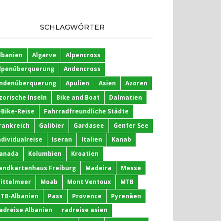
SCHLAGWÖRTER
lbanien
Algarve
Alpencross
lpenüberquerung
Andencross
ndenüberquerung
Apulien
Asien
Azoren
zorische Inseln
Bike and Boat
Dalmatien
-Bike-Reise
Fahrradfreundliche Städte
rankreich
Galibier
Gardasee
Genfer See
ndividualreise
Iseran
Italien
Kanab
anada
Kolumbien
Kroatien
andkartenhaus Freiburg
Madeira
Messe
ittelmeer
Moab
Mont Ventoux
MTB
TB-Albanien
Pass
Provence
Pyrenäen
adreise Albanien
radreise asien