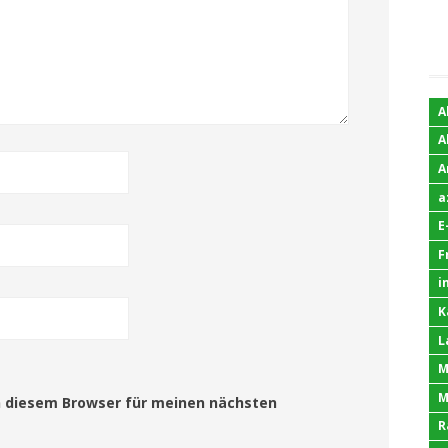
A
A
A
a
E
F
i
K
L
M
M
n diesem Browser für meinen nächsten
R