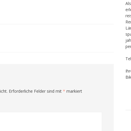
Als
er
re
Re
Lä
sp
ja
pe
Te
Ih
Bi
icht.
Erforderliche Felder sind mit
*
markiert