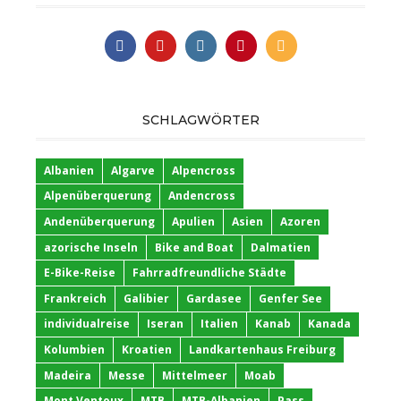
SCHLAGWÖRTER
Albanien
Algarve
Alpencross
Alpenüberquerung
Andencross
Andenüberquerung
Apulien
Asien
Azoren
azorische Inseln
Bike and Boat
Dalmatien
E-Bike-Reise
Fahrradfreundliche Städte
Frankreich
Galibier
Gardasee
Genfer See
individualreise
Iseran
Italien
Kanab
Kanada
Kolumbien
Kroatien
Landkartenhaus Freiburg
Madeira
Messe
Mittelmeer
Moab
Mont Ventoux
MTB
MTB-Albanien
Pass