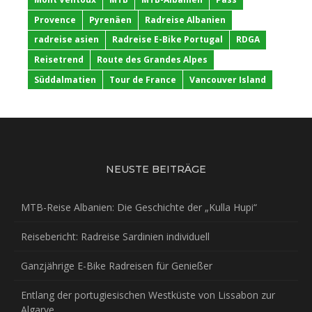
Provence
Pyrenäen
Radreise Albanien
radreise asien
Radreise E-Bike Portugal
RDGA
Reisetrend
Route des Grandes Alpes
Süddalmatien
Tour de France
Vancouver Island
NEUSTE BEITRÄGE
MTB-Reise Albanien: Die Geschichte der „Kulla Hupi“
Reisebericht: Radreise Sardinien individuell
Ganzjährige E-Bike Radreisen für Genießer
Entlang der portugiesischen Westküste von Lissabon zur
Algarve