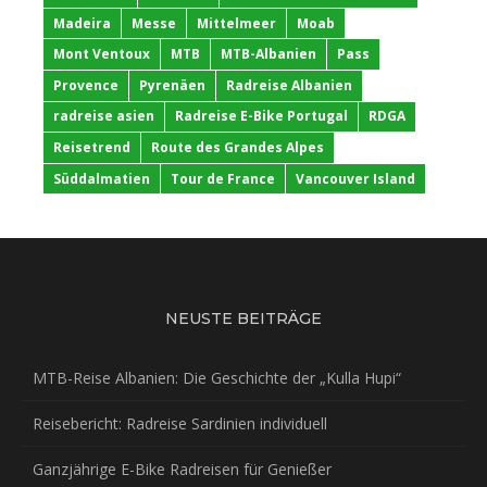
Madeira
Messe
Mittelmeer
Moab
Mont Ventoux
MTB
MTB-Albanien
Pass
Provence
Pyrenäen
Radreise Albanien
radreise asien
Radreise E-Bike Portugal
RDGA
Reisetrend
Route des Grandes Alpes
Süddalmatien
Tour de France
Vancouver Island
NEUSTE BEITRÄGE
MTB-Reise Albanien: Die Geschichte der „Kulla Hupi“
Reisebericht: Radreise Sardinien individuell
Ganzjährige E-Bike Radreisen für Genießer