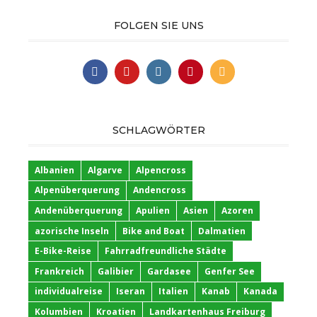
FOLGEN SIE UNS
SCHLAGWÖRTER
Albanien
Algarve
Alpencross
Alpenüberquerung
Andencross
Andenüberquerung
Apulien
Asien
Azoren
azorische Inseln
Bike and Boat
Dalmatien
E-Bike-Reise
Fahrradfreundliche Städte
Frankreich
Galibier
Gardasee
Genfer See
individualreise
Iseran
Italien
Kanab
Kanada
Kolumbien
Kroatien
Landkartenhaus Freiburg