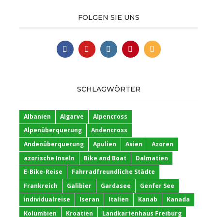
FOLGEN SIE UNS
SCHLAGWÖRTER
Albanien
Algarve
Alpencross
Alpenüberquerung
Andencross
Andenüberquerung
Apulien
Asien
Azoren
azorische Inseln
Bike and Boat
Dalmatien
E-Bike-Reise
Fahrradfreundliche Städte
Frankreich
Galibier
Gardasee
Genfer See
individualreise
Iseran
Italien
Kanab
Kanada
Kolumbien
Kroatien
Landkartenhaus Freiburg