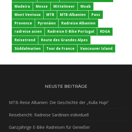
Madeira
Messe
Mittelmeer
Moab
Mont Ventoux
MTB
MTB-Albanien
Pass
Provence
Pyrenäen
Radreise Albanien
radreise asien
Radreise E-Bike Portugal
RDGA
Reisetrend
Route des Grandes Alpes
Süddalmatien
Tour de France
Vancouver Island
NEUSTE BEITRÄGE
MTB-Reise Albanien: Die Geschichte der „Kulla Hupi“
Reisebericht: Radreise Sardinien individuell
Ganzjährige E-Bike Radreisen für Genießer