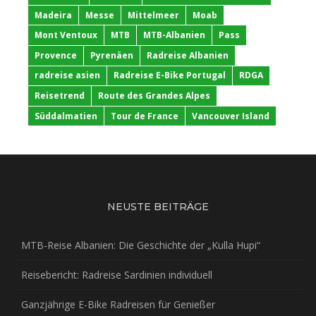
Madeira
Messe
Mittelmeer
Moab
Mont Ventoux
MTB
MTB-Albanien
Pass
Provence
Pyrenäen
Radreise Albanien
radreise asien
Radreise E-Bike Portugal
RDGA
Reisetrend
Route des Grandes Alpes
Süddalmatien
Tour de France
Vancouver Island
NEUSTE BEITRÄGE
MTB-Reise Albanien: Die Geschichte der „Kulla Hupi“
Reisebericht: Radreise Sardinien individuell
Ganzjährige E-Bike Radreisen für Genießer