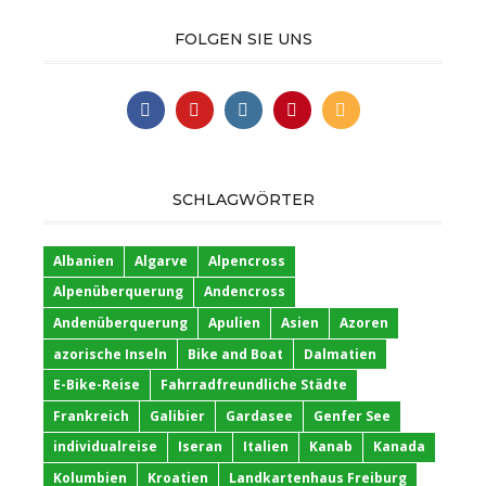
FOLGEN SIE UNS
SCHLAGWÖRTER
Albanien
Algarve
Alpencross
Alpenüberquerung
Andencross
Andenüberquerung
Apulien
Asien
Azoren
azorische Inseln
Bike and Boat
Dalmatien
E-Bike-Reise
Fahrradfreundliche Städte
Frankreich
Galibier
Gardasee
Genfer See
individualreise
Iseran
Italien
Kanab
Kanada
Kolumbien
Kroatien
Landkartenhaus Freiburg