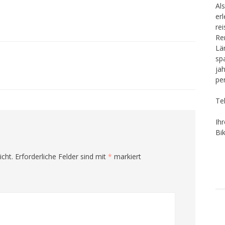
Als
er
re
Re
Lä
sp
ja
pe
Te
Ih
Bi
icht.
Erforderliche Felder sind mit
*
markiert