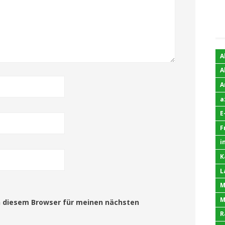
A
A
A
a
E
F
i
K
L
M
M
n diesem Browser für meinen nächsten
R