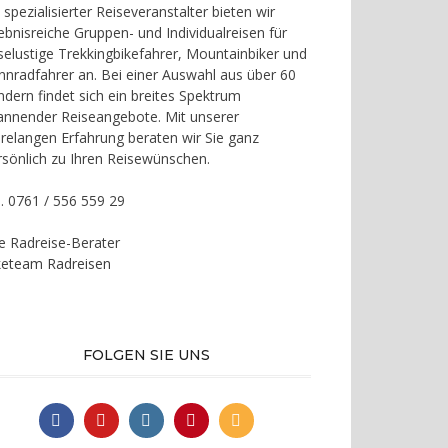
 spezialisierter Reiseveranstalter bieten wir
lebnisreiche Gruppen- und Individualreisen für
iselustige Trekkingbikefahrer, Mountainbiker und
nnradfahrer an. Bei einer Auswahl aus über 60
ndern findet sich ein breites Spektrum
annender Reiseangebote. Mit unserer
hrelangen Erfahrung beraten wir Sie ganz
rsönlich zu Ihren Reisewünschen.
l. 0761 / 556 559 29
re Radreise-Berater
keteam Radreisen
FOLGEN SIE UNS