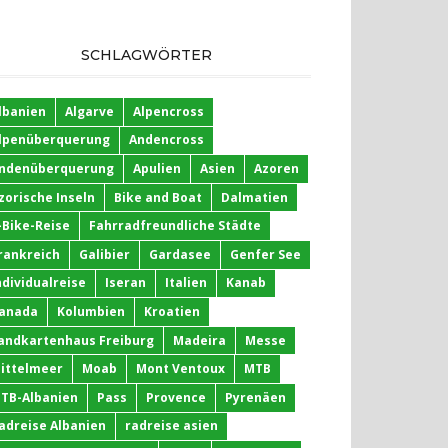
SCHLAGWÖRTER
lbanien
Algarve
Alpencross
lpenüberquerung
Andencross
ndenüberquerung
Apulien
Asien
Azoren
zorische Inseln
Bike and Boat
Dalmatien
-Bike-Reise
Fahrradfreundliche Städte
rankreich
Galibier
Gardasee
Genfer See
ndividualreise
Iseran
Italien
Kanab
anada
Kolumbien
Kroatien
andkartenhaus Freiburg
Madeira
Messe
ittelmeer
Moab
Mont Ventoux
MTB
TB-Albanien
Pass
Provence
Pyrenäen
adreise Albanien
radreise asien