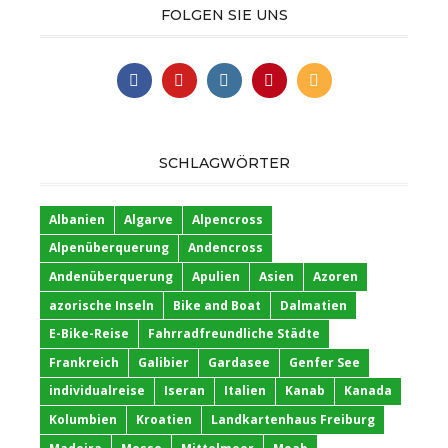
FOLGEN SIE UNS
SCHLAGWÖRTER
Albanien
Algarve
Alpencross
Alpenüberquerung
Andencross
Andenüberquerung
Apulien
Asien
Azoren
azorische Inseln
Bike and Boat
Dalmatien
E-Bike-Reise
Fahrradfreundliche Städte
Frankreich
Galibier
Gardasee
Genfer See
individualreise
Iseran
Italien
Kanab
Kanada
Kolumbien
Kroatien
Landkartenhaus Freiburg