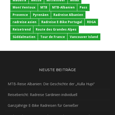
Madeira
Messe
Mittelmeer
Moab
Mont Ventoux
MTB
MTB-Albanien
Pass
Provence
Pyrenäen
Radreise Albanien
radreise asien
Radreise E-Bike Portugal
RDGA
Reisetrend
Route des Grandes Alpes
Süddalmatien
Tour de France
Vancouver Island
NEUSTE BEITRÄGE
MTB-Reise Albanien: Die Geschichte der „Kulla Hupi“
Reisebericht: Radreise Sardinien individuell
Ganzjährige E-Bike Radreisen für Genießer