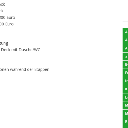
eck
ck
300 Euro
400 Euro
A
A
tzung
A
er Deck mit Dusche/WC
a
E
tionen während der Etappen
F
i
K
L
M
M
R