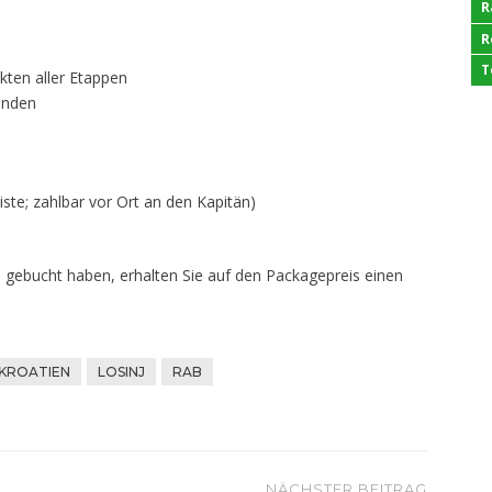
R
R
T
kten aller Etappen
eenden
ste; zahlbar vor Ort an den Kapitän)
en gebucht haben, erhalten Sie auf den Packagepreis einen
KROATIEN
LOSINJ
RAB
NÄCHSTER BEITRAG