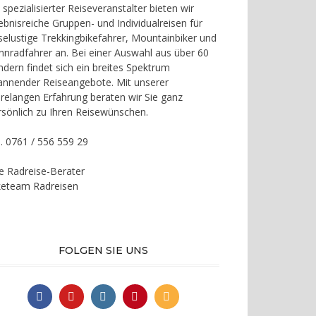
 spezialisierter Reiseveranstalter bieten wir
lebnisreiche Gruppen- und Individualreisen für
iselustige Trekkingbikefahrer, Mountainbiker und
nnradfahrer an. Bei einer Auswahl aus über 60
ndern findet sich ein breites Spektrum
annender Reiseangebote. Mit unserer
hrelangen Erfahrung beraten wir Sie ganz
rsönlich zu Ihren Reisewünschen.
l. 0761 / 556 559 29
re Radreise-Berater
keteam Radreisen
FOLGEN SIE UNS