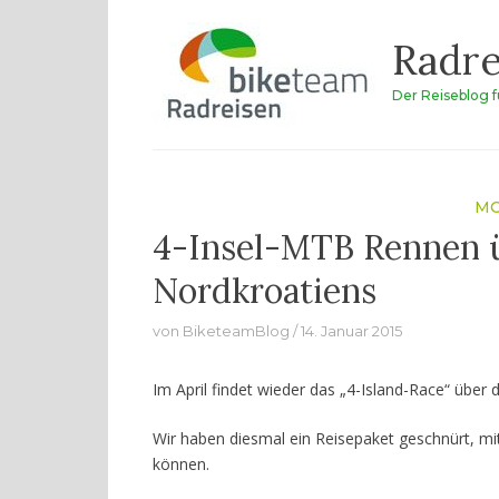
Zum
Radre
Inhalt
springen
Der Reiseblog 
MO
4-Insel-MTB Rennen ü
Nordkroatiens
von
BiketeamBlog
14. Januar 2015
Im April findet wieder das „4-Island-Race“ über 
Wir haben diesmal ein Reisepaket geschnürt, mi
können.