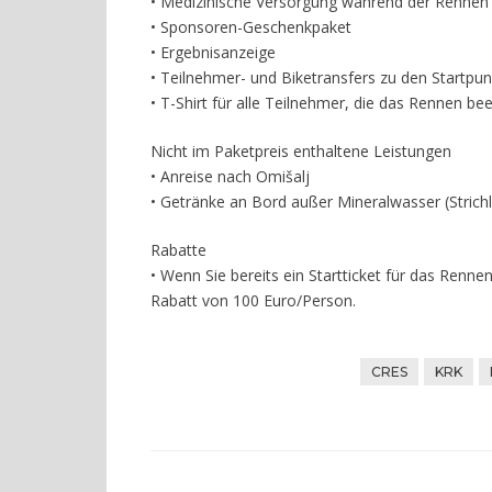
• Medizinische Versorgung während der Rennen
• Sponsoren-Geschenkpaket
• Ergebnisanzeige
• Teilnehmer- und Biketransfers zu den Startpun
• T-Shirt für alle Teilnehmer, die das Rennen b
Nicht im Paketpreis enthaltene Leistungen
• Anreise nach Omišalj
• Getränke an Bord außer Mineralwasser (Strichli
Rabatte
• Wenn Sie bereits ein Startticket für das Renn
Rabatt von 100 Euro/Person.
CRES
KRK
Beitragsnavigation