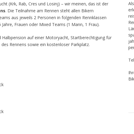
Als
cht (Krk, Rab, Cres und Losinj) – wir meinen, das ist der
er
ans
. Die Teilnahme am Rennen steht allen Bikern
re
n Teams aus jeweils 2 Personen in folgenden Rennklassen
Re
5 Jahre, Frauen oder Mixed Teams (1 Mann, 1 Frau).
Lä
sp
d Halbpension auf einer Motoryacht, Startberechtigung für
ja
des Rennens sowie ein kostenloser Parkplatz.
pe
Te
Ih
Bi
ck
ck