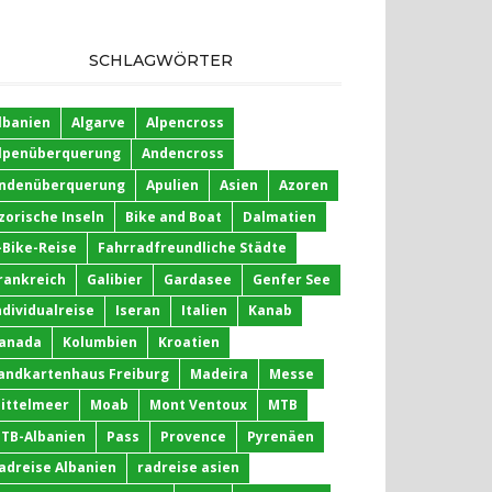
SCHLAGWÖRTER
lbanien
Algarve
Alpencross
lpenüberquerung
Andencross
ndenüberquerung
Apulien
Asien
Azoren
zorische Inseln
Bike and Boat
Dalmatien
-Bike-Reise
Fahrradfreundliche Städte
rankreich
Galibier
Gardasee
Genfer See
ndividualreise
Iseran
Italien
Kanab
anada
Kolumbien
Kroatien
andkartenhaus Freiburg
Madeira
Messe
ittelmeer
Moab
Mont Ventoux
MTB
TB-Albanien
Pass
Provence
Pyrenäen
adreise Albanien
radreise asien