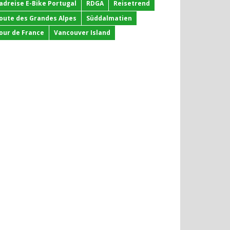
adreise E-Bike Portugal
RDGA
Reisetrend
oute des Grandes Alpes
Süddalmatien
our de France
Vancouver Island