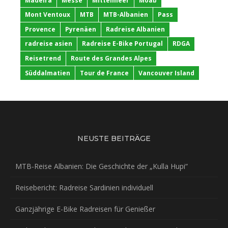
Madeira
Messe
Mittelmeer
Moab
Mont Ventoux
MTB
MTB-Albanien
Pass
Provence
Pyrenäen
Radreise Albanien
radreise asien
Radreise E-Bike Portugal
RDGA
Reisetrend
Route des Grandes Alpes
Süddalmatien
Tour de France
Vancouver Island
NEUSTE BEITRÄGE
MTB-Reise Albanien: Die Geschichte der „Kulla Hupi“
Reisebericht: Radreise Sardinien individuell
Ganzjährige E-Bike Radreisen für Genießer