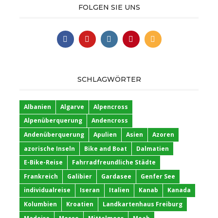
FOLGEN SIE UNS
SCHLAGWÖRTER
Albanien
Algarve
Alpencross
Alpenüberquerung
Andencross
Andenüberquerung
Apulien
Asien
Azoren
azorische Inseln
Bike and Boat
Dalmatien
E-Bike-Reise
Fahrradfreundliche Städte
Frankreich
Galibier
Gardasee
Genfer See
individualreise
Iseran
Italien
Kanab
Kanada
Kolumbien
Kroatien
Landkartenhaus Freiburg