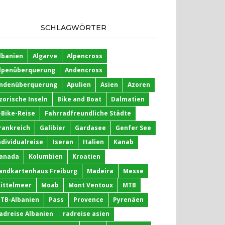
SCHLAGWÖRTER
lbanien
Algarve
Alpencross
lpenüberquerung
Andencross
ndenüberquerung
Apulien
Asien
Azoren
zorische Inseln
Bike and Boat
Dalmatien
-Bike-Reise
Fahrradfreundliche Städte
rankreich
Galibier
Gardasee
Genfer See
ndividualreise
Iseran
Italien
Kanab
anada
Kolumbien
Kroatien
andkartenhaus Freiburg
Madeira
Messe
ittelmeer
Moab
Mont Ventoux
MTB
TB-Albanien
Pass
Provence
Pyrenäen
adreise Albanien
radreise asien