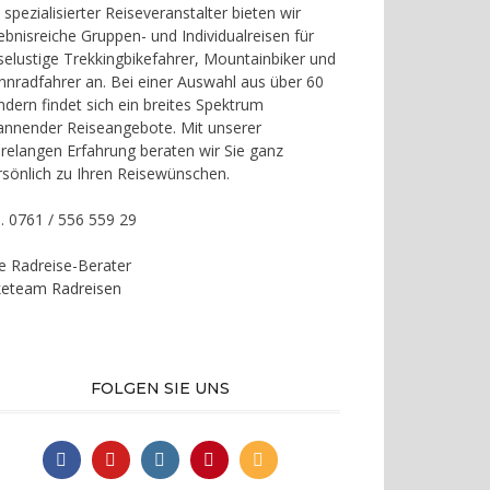
 spezialisierter Reiseveranstalter bieten wir
lebnisreiche Gruppen- und Individualreisen für
iselustige Trekkingbikefahrer, Mountainbiker und
nnradfahrer an. Bei einer Auswahl aus über 60
ndern findet sich ein breites Spektrum
annender Reiseangebote. Mit unserer
hrelangen Erfahrung beraten wir Sie ganz
rsönlich zu Ihren Reisewünschen.
l. 0761 / 556 559 29
re Radreise-Berater
keteam Radreisen
FOLGEN SIE UNS