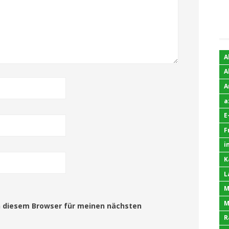
A
A
A
a
E
F
i
K
L
M
M
n diesem Browser für meinen nächsten
R