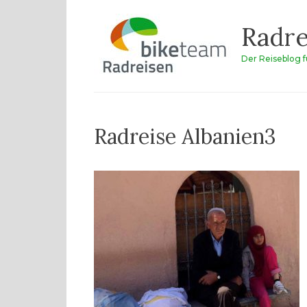
Zum
Radre
Inhalt
springen
Der Reiseblog 
Radreise Albanien3