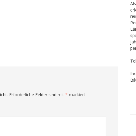
Als
er
re
Re
Lä
sp
ja
pe
Te
Ih
Bi
icht.
Erforderliche Felder sind mit
*
markiert