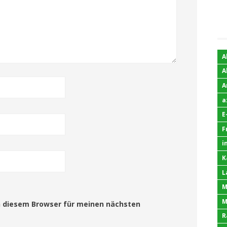
A
A
A
a
E
F
i
K
L
M
M
n diesem Browser für meinen nächsten
R