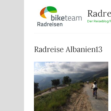
Zum
Radre
Inhalt
springen
Der Reiseblog 
Radreise Albanien13