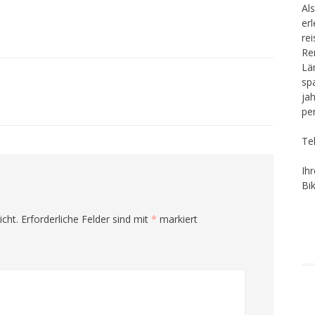
Als
er
re
Re
Lä
sp
ja
pe
Te
Ih
Bi
icht.
Erforderliche Felder sind mit
*
markiert