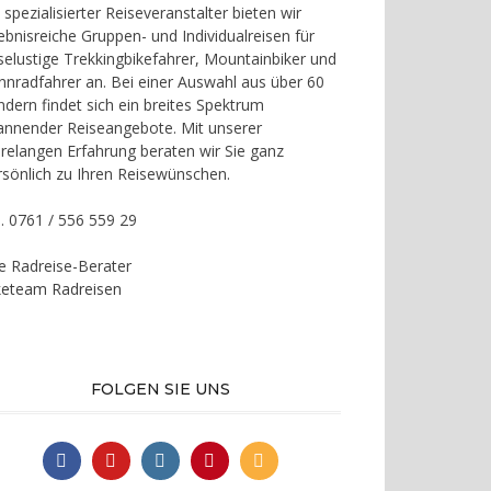
 spezialisierter Reiseveranstalter bieten wir
lebnisreiche Gruppen- und Individualreisen für
iselustige Trekkingbikefahrer, Mountainbiker und
nnradfahrer an. Bei einer Auswahl aus über 60
ndern findet sich ein breites Spektrum
annender Reiseangebote. Mit unserer
hrelangen Erfahrung beraten wir Sie ganz
rsönlich zu Ihren Reisewünschen.
l. 0761 / 556 559 29
re Radreise-Berater
keteam Radreisen
FOLGEN SIE UNS