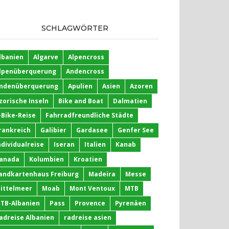
SCHLAGWÖRTER
lbanien
Algarve
Alpencross
lpenüberquerung
Andencross
ndenüberquerung
Apulien
Asien
Azoren
zorische Inseln
Bike and Boat
Dalmatien
-Bike-Reise
Fahrradfreundliche Städte
rankreich
Galibier
Gardasee
Genfer See
ndividualreise
Iseran
Italien
Kanab
anada
Kolumbien
Kroatien
andkartenhaus Freiburg
Madeira
Messe
ittelmeer
Moab
Mont Ventoux
MTB
TB-Albanien
Pass
Provence
Pyrenäen
adreise Albanien
radreise asien