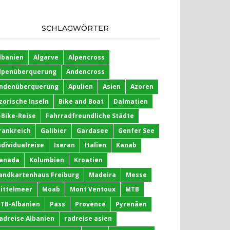
SCHLAGWÖRTER
lbanien
Algarve
Alpencross
lpenüberquerung
Andencross
ndenüberquerung
Apulien
Asien
Azoren
zorische Inseln
Bike and Boat
Dalmatien
-Bike-Reise
Fahrradfreundliche Städte
rankreich
Galibier
Gardasee
Genfer See
ndividualreise
Iseran
Italien
Kanab
anada
Kolumbien
Kroatien
andkartenhaus Freiburg
Madeira
Messe
ittelmeer
Moab
Mont Ventoux
MTB
TB-Albanien
Pass
Provence
Pyrenäen
adreise Albanien
radreise asien