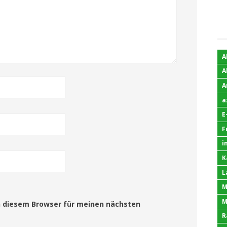
A
A
A
a
E
F
i
K
L
M
M
n diesem Browser für meinen nächsten
R