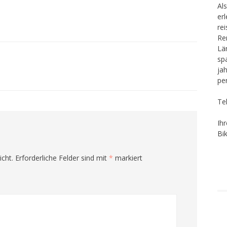
Als
er
re
Re
Lä
sp
ja
pe
Te
Ih
Bi
icht.
Erforderliche Felder sind mit
*
markiert