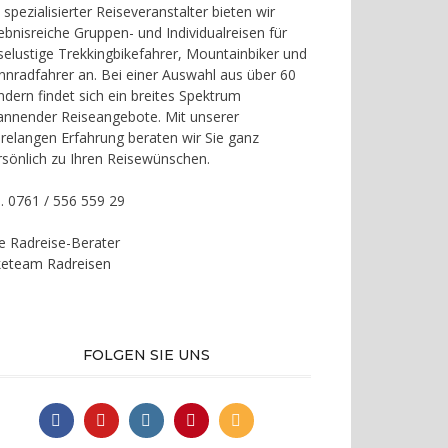
 spezialisierter Reiseveranstalter bieten wir
lebnisreiche Gruppen- und Individualreisen für
iselustige Trekkingbikefahrer, Mountainbiker und
nnradfahrer an. Bei einer Auswahl aus über 60
ndern findet sich ein breites Spektrum
annender Reiseangebote. Mit unserer
hrelangen Erfahrung beraten wir Sie ganz
rsönlich zu Ihren Reisewünschen.
l. 0761 / 556 559 29
re Radreise-Berater
keteam Radreisen
FOLGEN SIE UNS