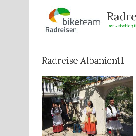
Zum
Radre
Inhalt
springen
Der Reiseblog 
Radreise Albanien11