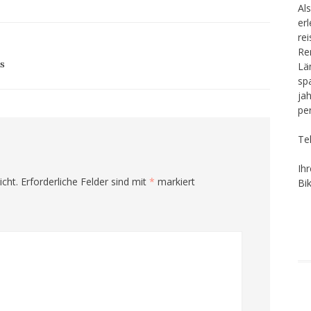
Als
er
re
Re
s
Lä
sp
ja
pe
Te
Ih
icht.
Erforderliche Felder sind mit
*
markiert
Bi