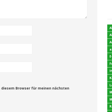
A
A
A
a
E
F
i
K
L
n diesem Browser für meinen nächsten
M
M
R