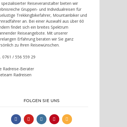
 spezialisierter Reiseveranstalter bieten wir
lebnisreiche Gruppen- und Individualreisen für
iselustige Trekkingbikefahrer, Mountainbiker und
nnradfahrer an. Bei einer Auswahl aus über 60
ndern findet sich ein breites Spektrum
annender Reiseangebote. Mit unserer
hrelangen Erfahrung beraten wir Sie ganz
rsönlich zu Ihren Reisewünschen.
l. 0761 / 556 559 29
re Radreise-Berater
keteam Radreisen
FOLGEN SIE UNS