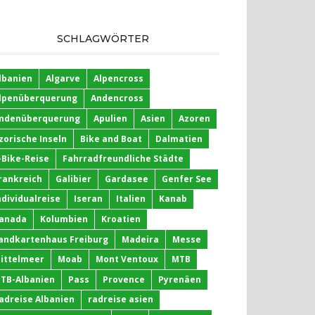
SCHLAGWÖRTER
lbanien
Algarve
Alpencross
lpenüberquerung
Andencross
ndenüberquerung
Apulien
Asien
Azoren
zorische Inseln
Bike and Boat
Dalmatien
-Bike-Reise
Fahrradfreundliche Städte
rankreich
Galibier
Gardasee
Genfer See
ndividualreise
Iseran
Italien
Kanab
anada
Kolumbien
Kroatien
andkartenhaus Freiburg
Madeira
Messe
ittelmeer
Moab
Mont Ventoux
MTB
TB-Albanien
Pass
Provence
Pyrenäen
adreise Albanien
radreise asien