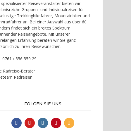
 spezialisierter Reiseveranstalter bieten wir
lebnisreiche Gruppen- und Individualreisen für
iselustige Trekkingbikefahrer, Mountainbiker und
nnradfahrer an. Bei einer Auswahl aus über 60
ndern findet sich ein breites Spektrum
annender Reiseangebote. Mit unserer
hrelangen Erfahrung beraten wir Sie ganz
rsönlich zu Ihren Reisewünschen.
l. 0761 / 556 559 29
re Radreise-Berater
keteam Radreisen
FOLGEN SIE UNS