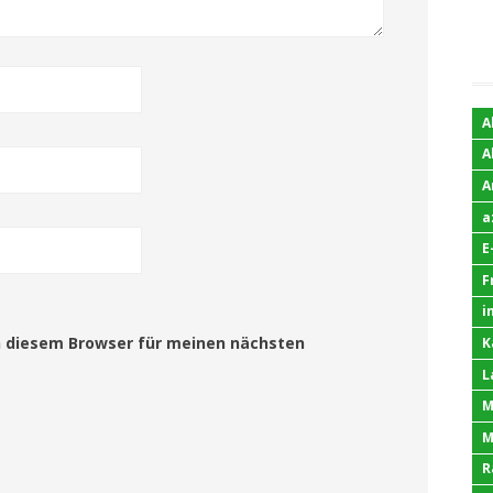
A
A
A
a
E
F
i
n diesem Browser für meinen nächsten
K
L
M
M
R