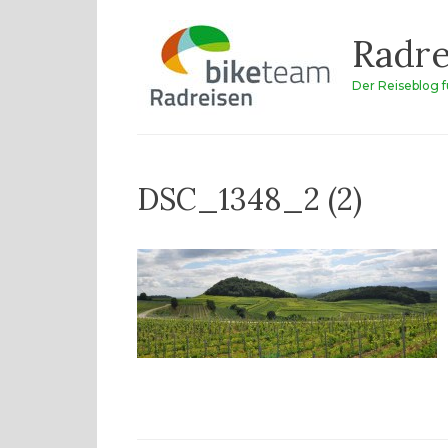
Zum
Radre
Inhalt
springen
Der Reiseblog 
DSC_1348_2 (2)