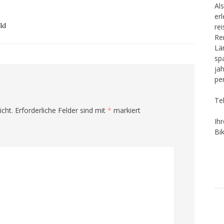
Als
er
ld
re
Re
Lä
sp
ja
pe
Te
icht.
Erforderliche Felder sind mit
*
markiert
Ih
Bi