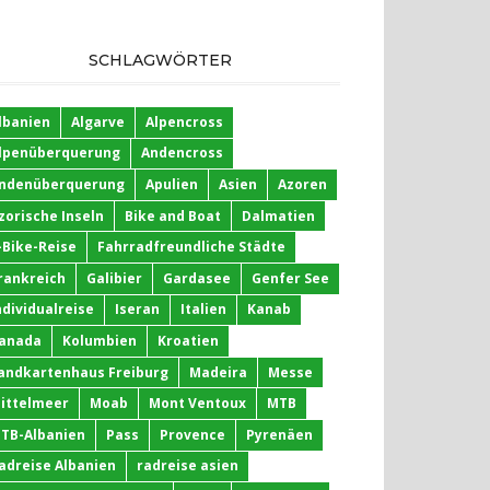
SCHLAGWÖRTER
lbanien
Algarve
Alpencross
lpenüberquerung
Andencross
ndenüberquerung
Apulien
Asien
Azoren
zorische Inseln
Bike and Boat
Dalmatien
-Bike-Reise
Fahrradfreundliche Städte
rankreich
Galibier
Gardasee
Genfer See
ndividualreise
Iseran
Italien
Kanab
anada
Kolumbien
Kroatien
andkartenhaus Freiburg
Madeira
Messe
ittelmeer
Moab
Mont Ventoux
MTB
TB-Albanien
Pass
Provence
Pyrenäen
adreise Albanien
radreise asien