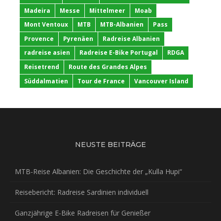
Madeira
Messe
Mittelmeer
Moab
Mont Ventoux
MTB
MTB-Albanien
Pass
Provence
Pyrenäen
Radreise Albanien
radreise asien
Radreise E-Bike Portugal
RDGA
Reisetrend
Route des Grandes Alpes
Süddalmatien
Tour de France
Vancouver Island
NEUSTE BEITRÄGE
MTB-Reise Albanien: Die Geschichte der „Kulla Hupi“
Reisebericht: Radreise Sardinien individuell
Ganzjährige E-Bike Radreisen für Genießer