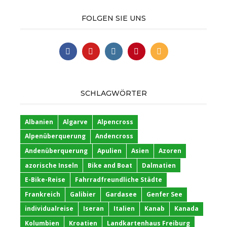
FOLGEN SIE UNS
SCHLAGWÖRTER
Albanien
Algarve
Alpencross
Alpenüberquerung
Andencross
Andenüberquerung
Apulien
Asien
Azoren
azorische Inseln
Bike and Boat
Dalmatien
E-Bike-Reise
Fahrradfreundliche Städte
Frankreich
Galibier
Gardasee
Genfer See
individualreise
Iseran
Italien
Kanab
Kanada
Kolumbien
Kroatien
Landkartenhaus Freiburg