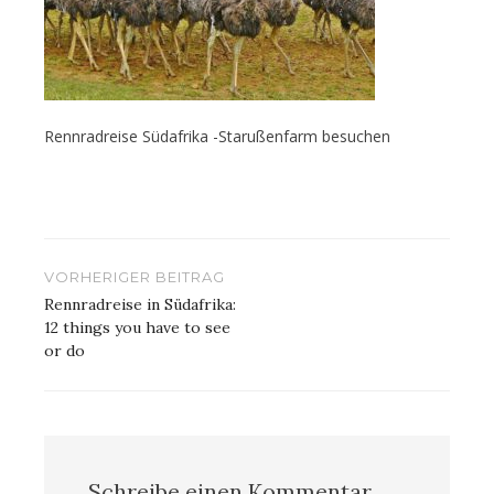
Rennradreise Südafrika -Starußenfarm besuchen
Beitragsnavigation
VORHERIGER BEITRAG
Rennradreise in Südafrika:
12 things you have to see
or do
Schreibe einen Kommentar