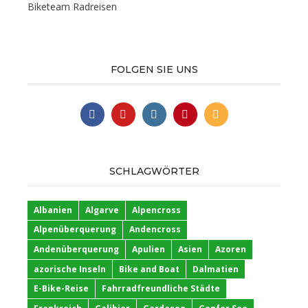
Biketeam Radreisen
FOLGEN SIE UNS
SCHLAGWÖRTER
Albanien
Algarve
Alpencross
Alpenüberquerung
Andencross
Andenüberquerung
Apulien
Asien
Azoren
azorische Inseln
Bike and Boat
Dalmatien
E-Bike-Reise
Fahrradfreundliche Städte