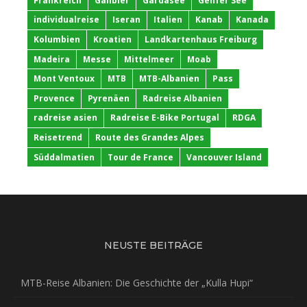
Frankreich
Galibier
Gardasee
Genfer See
individualreise
Iseran
Italien
Kanab
Kanada
Kolumbien
Kroatien
Landkartenhaus Freiburg
Madeira
Messe
Mittelmeer
Moab
Mont Ventoux
MTB
MTB-Albanien
Pass
Provence
Pyrenäen
Radreise Albanien
radreise asien
Radreise E-Bike Portugal
RDGA
Reisetrend
Route des Grandes Alpes
Süddalmatien
Tour de France
Vancouver Island
NEUSTE BEITRÄGE
MTB-Reise Albanien: Die Geschichte der „Kulla Hupi“