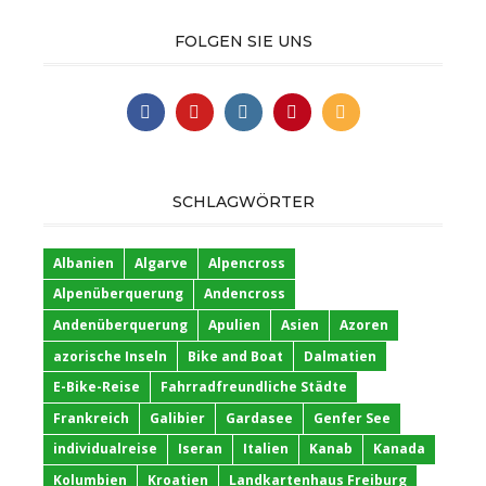
FOLGEN SIE UNS
SCHLAGWÖRTER
Albanien
Algarve
Alpencross
Alpenüberquerung
Andencross
Andenüberquerung
Apulien
Asien
Azoren
azorische Inseln
Bike and Boat
Dalmatien
E-Bike-Reise
Fahrradfreundliche Städte
Frankreich
Galibier
Gardasee
Genfer See
individualreise
Iseran
Italien
Kanab
Kanada
Kolumbien
Kroatien
Landkartenhaus Freiburg