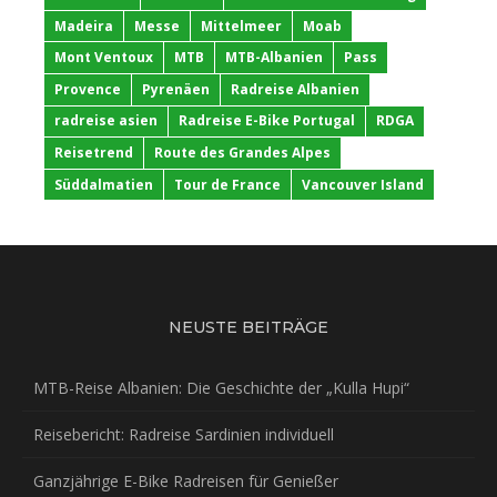
Madeira
Messe
Mittelmeer
Moab
Mont Ventoux
MTB
MTB-Albanien
Pass
Provence
Pyrenäen
Radreise Albanien
radreise asien
Radreise E-Bike Portugal
RDGA
Reisetrend
Route des Grandes Alpes
Süddalmatien
Tour de France
Vancouver Island
NEUSTE BEITRÄGE
MTB-Reise Albanien: Die Geschichte der „Kulla Hupi“
Reisebericht: Radreise Sardinien individuell
Ganzjährige E-Bike Radreisen für Genießer