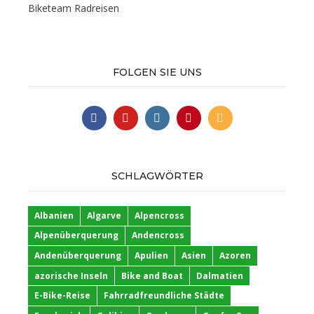
Biketeam Radreisen
FOLGEN SIE UNS
SCHLAGWÖRTER
Albanien
Algarve
Alpencross
Alpenüberquerung
Andencross
Andenüberquerung
Apulien
Asien
Azoren
azorische Inseln
Bike and Boat
Dalmatien
E-Bike-Reise
Fahrradfreundliche Städte