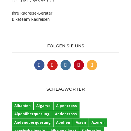
Tel. 0761 / 556 559 29
Ihre Radreise-Berater
Biketeam Radreisen
FOLGEN SIE UNS
SCHLAGWÖRTER
Albanien
Algarve
Alpencross
Alpenüberquerung
Andencross
Andenüberquerung
Apulien
Asien
Azoren
azorische Inseln
Bike and Boat
Dalmatien