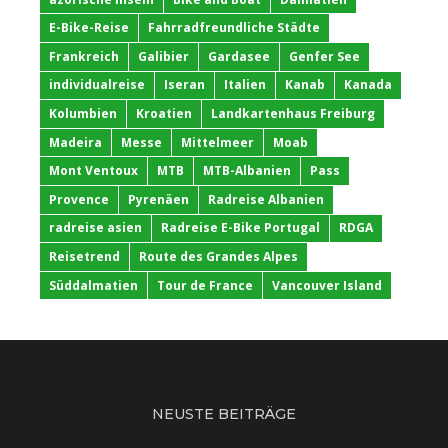
E-Bike-Reise
Fahrradfreundliche Städte
Frankreich
Galibier
Gardasee
Genfer See
individualreise
Iseran
Italien
Kanab
Kanada
Kolumbien
Kroatien
Landkartenhaus Freiburg
Madeira
Messe
Mittelmeer
Moab
Mont Ventoux
MTB
MTB-Albanien
Pass
Provence
Pyrenäen
Radreise Albanien
radreise asien
Radreise E-Bike Portugal
RDGA
Reisetrend
Route des Grandes Alpes
Süddalmatien
Tour de France
Vancouver Island
NEUSTE BEITRÄGE