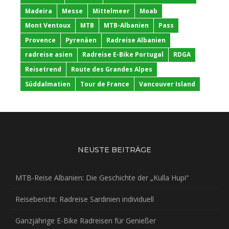
Madeira
Messe
Mittelmeer
Moab
Mont Ventoux
MTB
MTB-Albanien
Pass
Provence
Pyrenäen
Radreise Albanien
radreise asien
Radreise E-Bike Portugal
RDGA
Reisetrend
Route des Grandes Alpes
Süddalmatien
Tour de France
Vancouver Island
NEUSTE BEITRÄGE
MTB-Reise Albanien: Die Geschichte der „Kulla Hupi“
Reisebericht: Radreise Sardinien individuell
Ganzjährige E-Bike Radreisen für Genießer