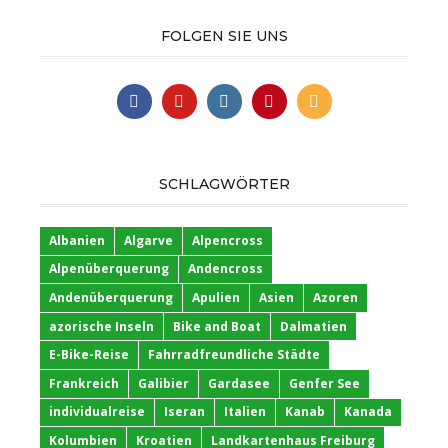
FOLGEN SIE UNS
SCHLAGWÖRTER
Albanien
Algarve
Alpencross
Alpenüberquerung
Andencross
Andenüberquerung
Apulien
Asien
Azoren
azorische Inseln
Bike and Boat
Dalmatien
E-Bike-Reise
Fahrradfreundliche Städte
Frankreich
Galibier
Gardasee
Genfer See
individualreise
Iseran
Italien
Kanab
Kanada
Kolumbien
Kroatien
Landkartenhaus Freiburg