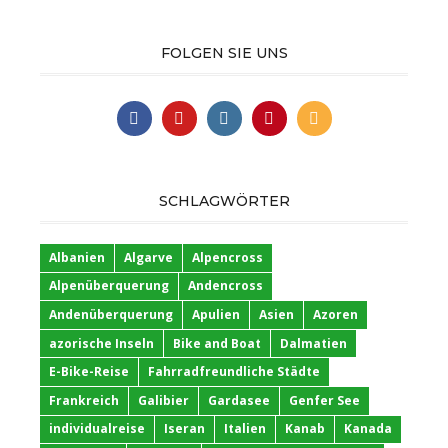
FOLGEN SIE UNS
SCHLAGWÖRTER
Albanien
Algarve
Alpencross
Alpenüberquerung
Andencross
Andenüberquerung
Apulien
Asien
Azoren
azorische Inseln
Bike and Boat
Dalmatien
E-Bike-Reise
Fahrradfreundliche Städte
Frankreich
Galibier
Gardasee
Genfer See
individualreise
Iseran
Italien
Kanab
Kanada