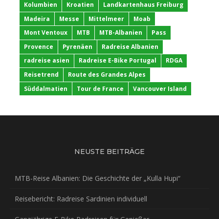
Kolumbien
Kroatien
Landkartenhaus Freiburg
Madeira
Messe
Mittelmeer
Moab
Mont Ventoux
MTB
MTB-Albanien
Pass
Provence
Pyrenäen
Radreise Albanien
radreise asien
Radreise E-Bike Portugal
RDGA
Reisetrend
Route des Grandes Alpes
Süddalmatien
Tour de France
Vancouver Island
NEUSTE BEITRÄGE
MTB-Reise Albanien: Die Geschichte der „Kulla Hupi“
Reisebericht: Radreise Sardinien individuell