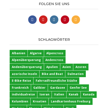
FOLGEN SIE UNS
SCHLAGWÖRTER
Albanien
Algarve
Alpencross
Alpenüberquerung
Andencross
Andenüberquerung
Apulien
Asien
Azoren
azorische Inseln
Bike and Boat
Dalmatien
E-Bike-Reise
Fahrradfreundliche Städte
Frankreich
Galibier
Gardasee
Genfer See
individualreise
Iseran
Italien
Kanab
Kanada
Kolumbien
Kroatien
Landkartenhaus Freiburg