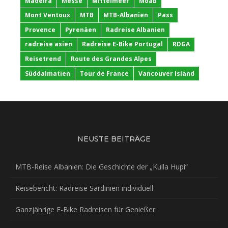
Madeira
Messe
Mittelmeer
Moab
Mont Ventoux
MTB
MTB-Albanien
Pass
Provence
Pyrenäen
Radreise Albanien
radreise asien
Radreise E-Bike Portugal
RDGA
Reisetrend
Route des Grandes Alpes
Süddalmatien
Tour de France
Vancouver Island
NEUSTE BEITRÄGE
MTB-Reise Albanien: Die Geschichte der „Kulla Hupi“
Reisebericht: Radreise Sardinien individuell
Ganzjährige E-Bike Radreisen für Genießer