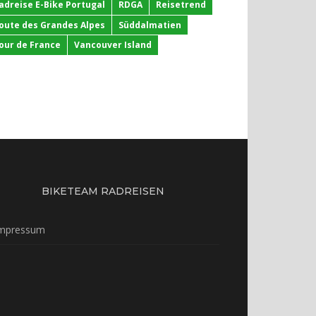
adreise E-Bike Portugal
RDGA
Reisetrend
oute des Grandes Alpes
Süddalmatien
our de France
Vancouver Island
BIKETEAM RADREISEN
mpressum