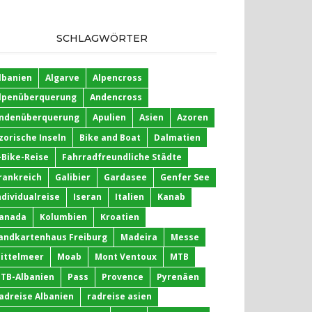
SCHLAGWÖRTER
lbanien
Algarve
Alpencross
lpenüberquerung
Andencross
ndenüberquerung
Apulien
Asien
Azoren
zorische Inseln
Bike and Boat
Dalmatien
-Bike-Reise
Fahrradfreundliche Städte
rankreich
Galibier
Gardasee
Genfer See
ndividualreise
Iseran
Italien
Kanab
anada
Kolumbien
Kroatien
andkartenhaus Freiburg
Madeira
Messe
ittelmeer
Moab
Mont Ventoux
MTB
TB-Albanien
Pass
Provence
Pyrenäen
adreise Albanien
radreise asien