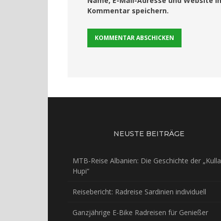
Name, E-Mail-Adresse und Website i
Kommentar speichern.
NEUSTE BEITRÄGE
MTB-Reise Albanien: Die Geschichte der „Kulla
Hupi“
Reisebericht: Radreise Sardinien individuell
Ganzjährige E-Bike Radreisen für Genießer