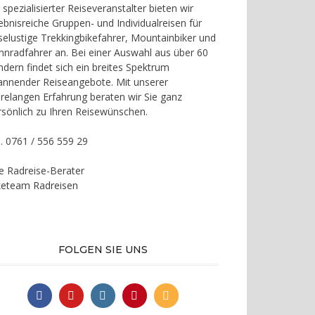
 spezialisierter Reiseveranstalter bieten wir
lebnisreiche Gruppen- und Individualreisen für
iselustige Trekkingbikefahrer, Mountainbiker und
nnradfahrer an. Bei einer Auswahl aus über 60
ndern findet sich ein breites Spektrum
annender Reiseangebote. Mit unserer
hrelangen Erfahrung beraten wir Sie ganz
rsönlich zu Ihren Reisewünschen.
l. 0761 / 556 559 29
re Radreise-Berater
keteam Radreisen
FOLGEN SIE UNS