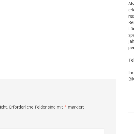
Als
er
re
Re
Lä
sp
ja
pe
Te
Ih
Bi
icht.
Erforderliche Felder sind mit
*
markiert