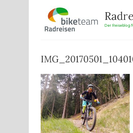
Zum
Radre
Inhalt
springen
Der Reiseblog 
IMG_20170501_10401