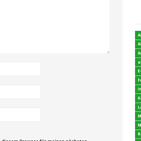
A
A
A
a
E
F
i
K
L
M
M
R