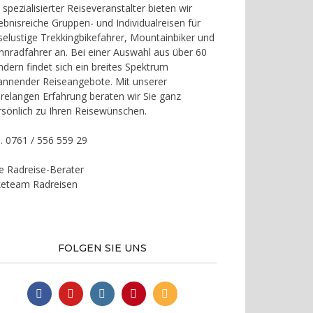
 spezialisierter Reiseveranstalter bieten wir
lebnisreiche Gruppen- und Individualreisen für
iselustige Trekkingbikefahrer, Mountainbiker und
nnradfahrer an. Bei einer Auswahl aus über 60
ndern findet sich ein breites Spektrum
annender Reiseangebote. Mit unserer
hrelangen Erfahrung beraten wir Sie ganz
rsönlich zu Ihren Reisewünschen.
l. 0761 / 556 559 29
re Radreise-Berater
keteam Radreisen
FOLGEN SIE UNS