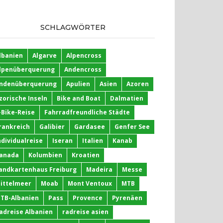
SCHLAGWÖRTER
lbanien
Algarve
Alpencross
lpenüberquerung
Andencross
ndenüberquerung
Apulien
Asien
Azoren
zorische Inseln
Bike and Boat
Dalmatien
-Bike-Reise
Fahrradfreundliche Städte
rankreich
Galibier
Gardasee
Genfer See
ndividualreise
Iseran
Italien
Kanab
anada
Kolumbien
Kroatien
andkartenhaus Freiburg
Madeira
Messe
ittelmeer
Moab
Mont Ventoux
MTB
TB-Albanien
Pass
Provence
Pyrenäen
adreise Albanien
radreise asien