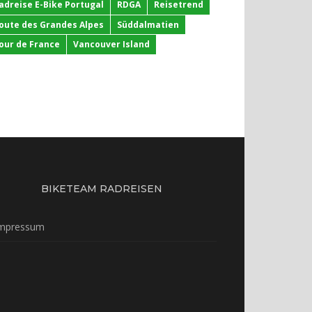
adreise E-Bike Portugal
RDGA
Reisetrend
oute des Grandes Alpes
Süddalmatien
our de France
Vancouver Island
BIKETEAM RADREISEN
mpressum