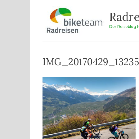
Zum
Radre
Inhalt
springen
Der Reiseblog 
IMG_20170429_1323