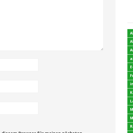
A
A
A
a
E
F
i
K
L
M
M
R