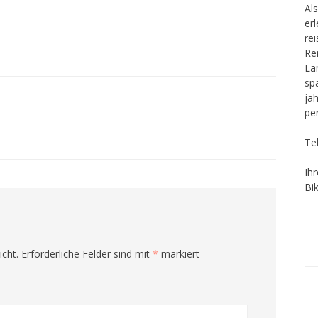
Als
er
re
Re
Lä
sp
ja
pe
Te
Ih
Bi
icht.
Erforderliche Felder sind mit
*
markiert