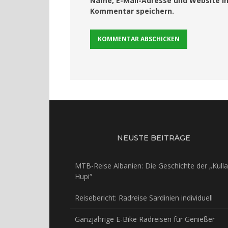
Name, E-Mail-Adresse und Website i
Kommentar speichern.
NEUSTE BEITRÄGE
MTB-Reise Albanien: Die Geschichte der „Kulla
Hupi“
Reisebericht: Radreise Sardinien individuell
Ganzjährige E-Bike Radreisen für Genießer