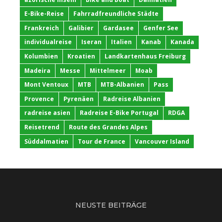
E-Bike-Reise
Fahrradfreundliche Städte
Frankreich
Galibier
Gardasee
Genfer See
individualreise
Iseran
Italien
Kanab
Kanada
Kolumbien
Kroatien
Landkartenhaus Freiburg
Madeira
Messe
Mittelmeer
Moab
Mont Ventoux
MTB
MTB-Albanien
Pass
Provence
Pyrenäen
Radreise Albanien
radreise asien
Radreise E-Bike Portugal
RDGA
Reisetrend
Route des Grandes Alpes
Süddalmatien
Tour de France
Vancouver Island
NEUSTE BEITRÄGE