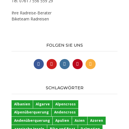
Tel. 0761 / 556 559 29
Ihre Radreise-Berater
Biketeam Radreisen
FOLGEN SIE UNS
SCHLAGWÖRTER
Albanien
Algarve
Alpencross
Alpenüberquerung
Andencross
Andenüberquerung
Apulien
Asien
Azoren
azorische Inseln
Bike and Boat
Dalmatien