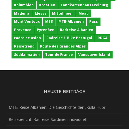
Kolumbien
Kroatien
Landkartenhaus Freiburg
Madeira
Messe
Mittelmeer
Moab
Mont Ventoux
MTB
MTB-Albanien
Pass
Provence
Pyrenäen
Radreise Albanien
radreise asien
Radreise E-Bike Portugal
RDGA
Reisetrend
Route des Grandes Alpes
Süddalmatien
Tour de France
Vancouver Island
NEUSTE BEITRÄGE
MTB-Reise Albanien: Die Geschichte der „Kulla Hupi“
Reisebericht: Radreise Sardinien individuell