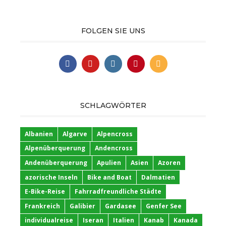
FOLGEN SIE UNS
SCHLAGWÖRTER
Albanien
Algarve
Alpencross
Alpenüberquerung
Andencross
Andenüberquerung
Apulien
Asien
Azoren
azorische Inseln
Bike and Boat
Dalmatien
E-Bike-Reise
Fahrradfreundliche Städte
Frankreich
Galibier
Gardasee
Genfer See
individualreise
Iseran
Italien
Kanab
Kanada