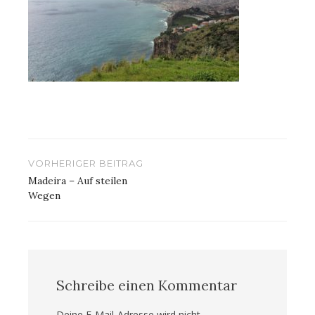
Beitragsnavigation
VORHERIGER BEITRAG
Madeira – Auf steilen
Wegen
Schreibe einen Kommentar
Deine E-Mail-Adresse wird nicht