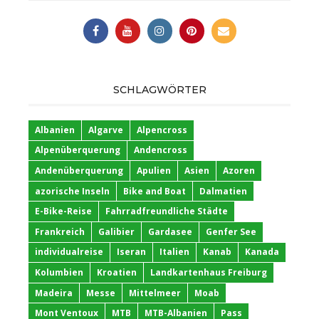
SCHLAGWÖRTER
Albanien
Algarve
Alpencross
Alpenüberquerung
Andencross
Andenüberquerung
Apulien
Asien
Azoren
azorische Inseln
Bike and Boat
Dalmatien
E-Bike-Reise
Fahrradfreundliche Städte
Frankreich
Galibier
Gardasee
Genfer See
individualreise
Iseran
Italien
Kanab
Kanada
Kolumbien
Kroatien
Landkartenhaus Freiburg
Madeira
Messe
Mittelmeer
Moab
Mont Ventoux
MTB
MTB-Albanien
Pass