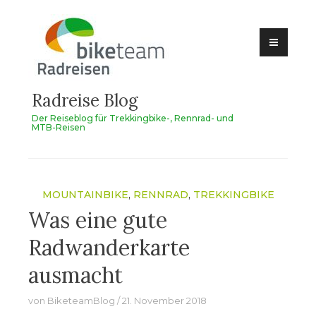
Zum
Inhalt
springen
Radreise Blog
Der Reiseblog für Trekkingbike-, Rennrad- und
MTB-Reisen
MOUNTAINBIKE
,
RENNRAD
,
TREKKINGBIKE
Was eine gute
Radwanderkarte
ausmacht
von
BiketeamBlog
21. November 2018