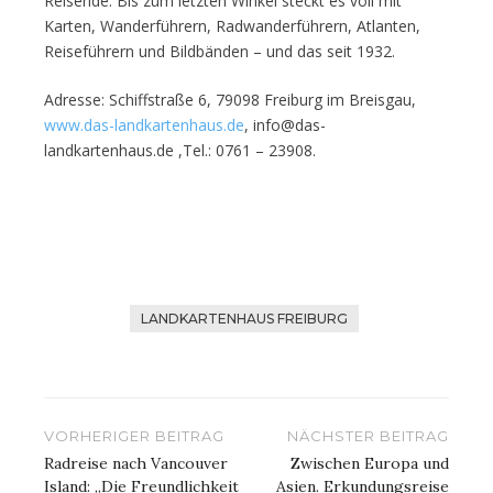
Reisende. Bis zum letzten Winkel steckt es voll mit
Karten, Wanderführern, Radwanderführern, Atlanten,
Reiseführern und Bildbänden – und das seit 1932.
Adresse: Schiffstraße 6, 79098 Freiburg im Breisgau,
www.das-landkartenhaus.de
, info@das-
landkartenhaus.de ,Tel.: 0761 – 23908.
LANDKARTENHAUS FREIBURG
Beitragsnavigation
VORHERIGER BEITRAG
NÄCHSTER BEITRAG
Radreise nach Vancouver
Zwischen Europa und
Island: „Die Freundlichkeit
Asien. Erkundungsreise