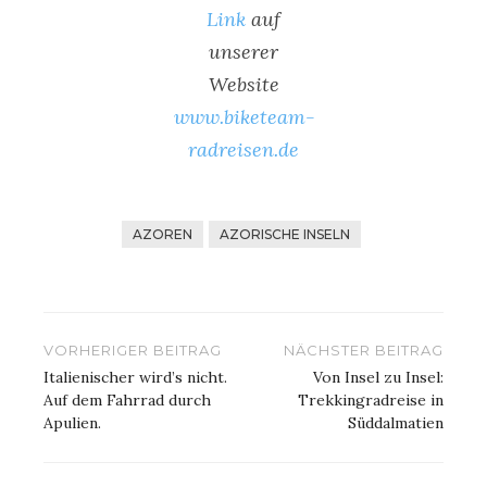
Link
auf
unserer
Website
www.biketeam-
radreisen.de
AZOREN
AZORISCHE INSELN
Beitragsnavigation
VORHERIGER BEITRAG
NÄCHSTER BEITRAG
Italienischer wird’s nicht.
Von Insel zu Insel:
Auf dem Fahrrad durch
Trekkingradreise in
Apulien.
Süddalmatien