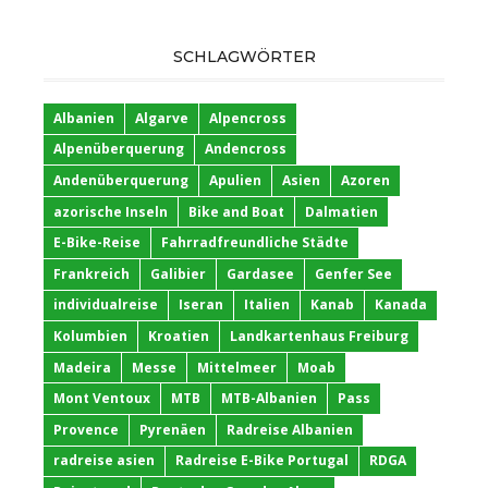
SCHLAGWÖRTER
Albanien
Algarve
Alpencross
Alpenüberquerung
Andencross
Andenüberquerung
Apulien
Asien
Azoren
azorische Inseln
Bike and Boat
Dalmatien
E-Bike-Reise
Fahrradfreundliche Städte
Frankreich
Galibier
Gardasee
Genfer See
individualreise
Iseran
Italien
Kanab
Kanada
Kolumbien
Kroatien
Landkartenhaus Freiburg
Madeira
Messe
Mittelmeer
Moab
Mont Ventoux
MTB
MTB-Albanien
Pass
Provence
Pyrenäen
Radreise Albanien
radreise asien
Radreise E-Bike Portugal
RDGA