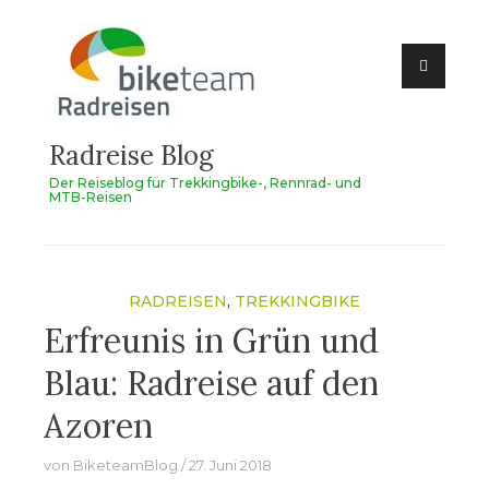
Zum
Inhalt
springen
Radreise Blog
Der Reiseblog für Trekkingbike-, Rennrad- und
MTB-Reisen
RADREISEN
,
TREKKINGBIKE
Erfreunis in Grün und
Blau: Radreise auf den
Azoren
von
BiketeamBlog
27. Juni 2018